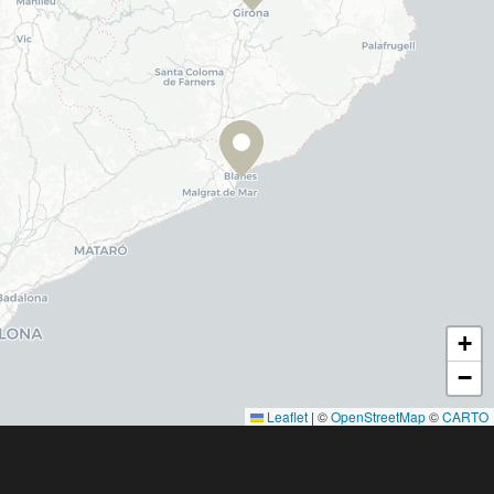
+
−
Leaflet
|
©
OpenStreetMap
©
CARTO