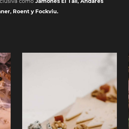
xclusiva como
Jamones El Tall, Andares
aner, Roent y Fockviu.