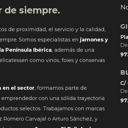
No
r de siempre.
G
s de proximidad, el servicio y la calidad,
Pl
iempre. Somos especialistas en
jamones y
De 
la Península Ibérica
, además de una
97
licatessen como vinos, foies y conservas
B
C/ 
 en el sector
, formamos parte de
De 
 emprendedor con una sólida trayectoria
97
roductos selectos. Trabajamos con marcas
z Romero Carvajal o Arturo Sánchez, y